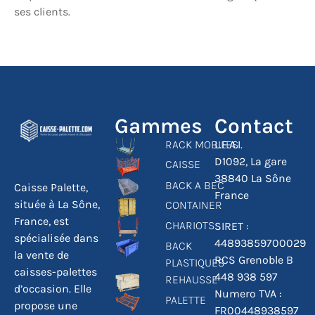
ses clients.
Gammes
Contact
RACK MOBILES
L.F.A.I.
D1092, La gare
CAISSE
38840 La Sône
BACK A BEC
Caisse Palette,
France
située à La Sône,
CONTAINER
France, est
CHARIOTS
SIRET :
spécialisée dans
44893859700029
BACK
la vente de
RCS Grenoble B
PLASTIQUES
caisses-palettes
448 938 597
REHAUSSE
d’occasion. Elle
Numero TVA :
PALETTE
propose une
FR00448938597