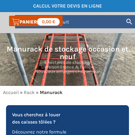
CALCUL VOTRE DEVIS EN LIGNE
COMPTE
0,00
€
Manurack de stockage occasion et
neuf
4 hectares de stockage
Livraison France & Europe
Nouveaux arrivages chaque jour
Accueil
»
Rack
»
Manurack
Vous cherchez à louer
des caisses tôlées ?
Découvrez notre formule