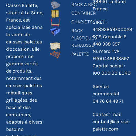
38840 La Sône
BACK A BEC
Caisse Palette,
France
située à La Sône,
CONTAINER
France, est
CHARIOTS
SIRET :
spécialisée dans
44893859700029
BACK
la vente de
RCS Grenoble B
PLASTIQUES
caisses-palettes
448 938 597
REHAUSSE
d’occasion. Elle
Numero TVA :
PALETTE
propose une
FR00448938597
gamme variée
Capital social :
de produits,
100 000.00 EURO
notamment des
caisses-palettes
Service
métalliques
commercial
grillagées, des
04 76 64 49 71
bacs et des
Contact mail
containers,
contact@caisse-
adaptés à divers
palette.com
besoins