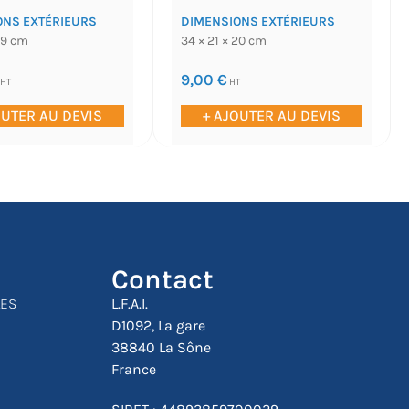
ONS EXTÉRIEURS
DIMENSIONS EXTÉRIEURS
19 cm
34 × 21 × 20 cm
9,00
€
HT
HT
OUTER AU DEVIS
+ AJOUTER AU DEVIS
Contact
LES
L.F.A.I.
D1092, La gare
38840 La Sône
France