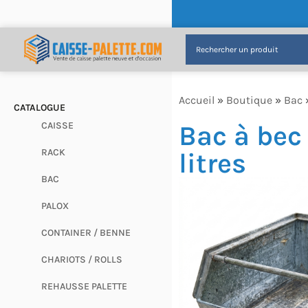
Accueil
»
Boutique
»
Bac
CATALOGUE
Bac à bec
CAISSE
RACK
litres
BAC
PALOX
CONTAINER / BENNE
CHARIOTS / ROLLS
REHAUSSE PALETTE