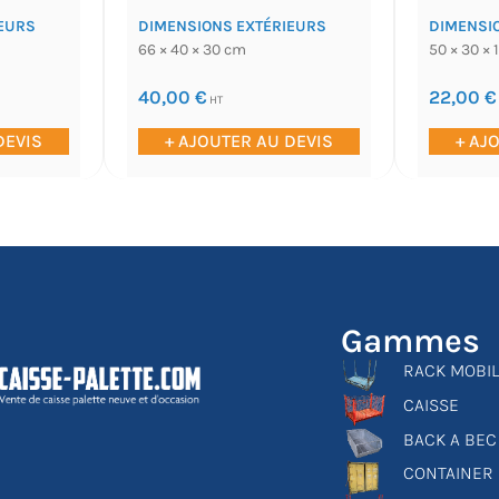
EURS
DIMENSIONS EXTÉRIEURS
DIMENSI
66 × 40 × 30 cm
50 × 30 × 
40,00
€
22,00
€
HT
DEVIS
+ AJOUTER AU DEVIS
+ AJ
Gammes
RACK MOBI
CAISSE
BACK A BEC
CONTAINER