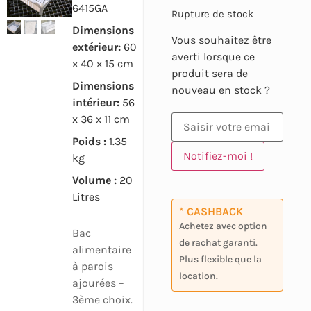
6415GA
Rupture de stock
Dimensions
Vous souhaitez être
extérieur:
60
averti lorsque ce
× 40 × 15 cm
produit sera de
Dimensions
nouveau en stock ?
intérieur:
56
x 36 x 11 cm
Poids :
1.35
Notifiez-moi !
kg
Volume :
20
Litres
* CASHBACK
Achetez avec option
Bac
de rachat garanti.
alimentaire
Plus flexible que la
à parois
location.
ajourées –
3ème choix.