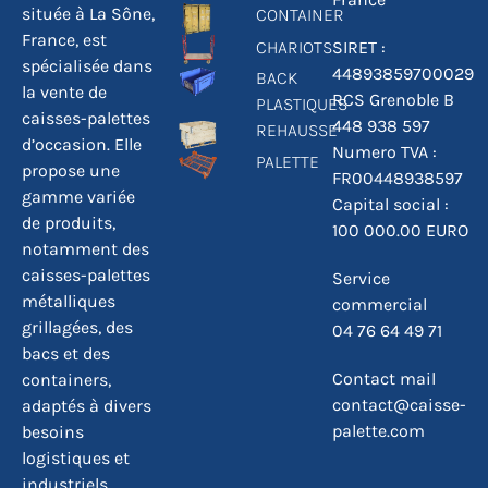
située à La Sône,
CONTAINER
France, est
CHARIOTS
SIRET :
spécialisée dans
44893859700029
BACK
la vente de
RCS Grenoble B
PLASTIQUES
caisses-palettes
448 938 597
REHAUSSE
d’occasion. Elle
Numero TVA :
PALETTE
propose une
FR00448938597
gamme variée
Capital social :
de produits,
100 000.00 EURO
notamment des
caisses-palettes
Service
métalliques
commercial
grillagées, des
04 76 64 49 71
bacs et des
Contact mail
containers,
contact@caisse-
adaptés à divers
palette.com
besoins
logistiques et
industriels.