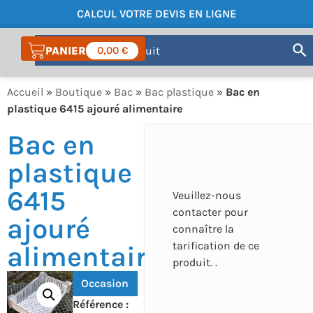
CALCUL VOTRE DEVIS EN LIGNE
COMPTE
0,00
€
Accueil
»
Boutique
»
Bac
»
Bac plastique
»
Bac en
plastique 6415 ajouré alimentaire
Bac en
plastique
6415
Veuillez-nous
contacter pour
ajouré
connaître la
tarification de ce
alimentaire
produit. .
Occasion
Référence :