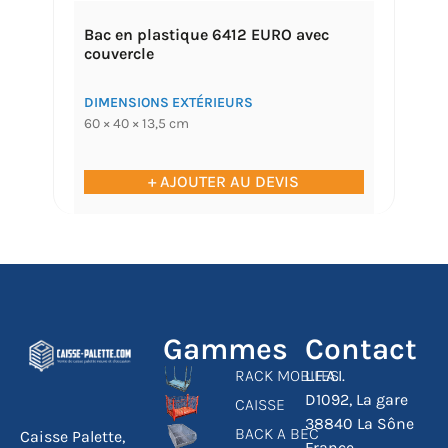
Bac en plastique 6412 EURO avec
couvercle
DIMENSIONS EXTÉRIEURS
60 × 40 × 13,5 cm
+ AJOUTER AU DEVIS
Gammes
Contact
RACK MOBILES
L.F.A.I.
D1092, La gare
CAISSE
38840 La Sône
BACK A BEC
Caisse Palette,
France