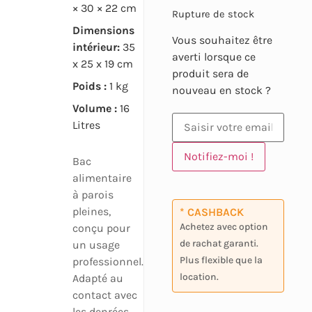
× 30 × 22 cm
Rupture de stock
Dimensions
Vous souhaitez être
intérieur:
35
averti lorsque ce
x 25 x 19 cm
produit sera de
Poids :
1 kg
nouveau en stock ?
Volume :
16
Litres
Notifiez-moi !
Bac
alimentaire
à parois
pleines,
* CASHBACK
Achetez avec option
conçu pour
de rachat garanti.
un usage
Plus flexible que la
professionnel.
location.
Adapté au
contact avec
les denrées,