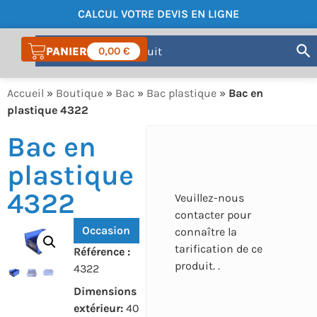
CALCUL VOTRE DEVIS EN LIGNE
COMPTE
0,00
€
Accueil
»
Boutique
»
Bac
»
Bac plastique
»
Bac en
plastique 4322
Bac en
plastique
4322
Veuillez-nous
contacter pour
Occasion
connaître la
tarification de ce
Référence :
produit. .
4322
Dimensions
extérieur:
40