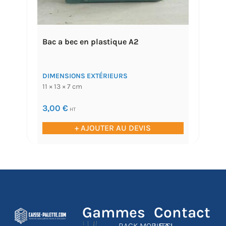
Bac a bec en plastique A2
DIMENSIONS EXTÉRIEURS
11 × 13 × 7 cm
3,00
€
HT
+ AJOUTER AU DEVIS
Gammes
Contact
RACK MOBILES
L.F.A.I.