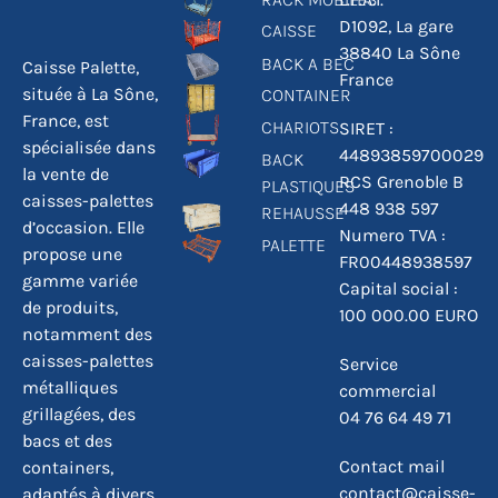
D1092, La gare
CAISSE
38840 La Sône
BACK A BEC
Caisse Palette,
France
située à La Sône,
CONTAINER
France, est
CHARIOTS
SIRET :
spécialisée dans
44893859700029
BACK
la vente de
RCS Grenoble B
PLASTIQUES
caisses-palettes
448 938 597
REHAUSSE
d’occasion. Elle
Numero TVA :
PALETTE
propose une
FR00448938597
gamme variée
Capital social :
de produits,
100 000.00 EURO
notamment des
caisses-palettes
Service
métalliques
commercial
grillagées, des
04 76 64 49 71
bacs et des
Contact mail
containers,
contact@caisse-
adaptés à divers