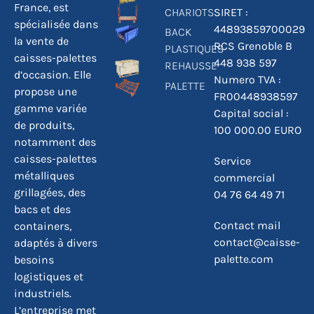
France, est
CHARIOTS
SIRET :
spécialisée dans
44893859700029
BACK
la vente de
RCS Grenoble B
PLASTIQUES
caisses-palettes
448 938 597
REHAUSSE
d’occasion. Elle
Numero TVA :
PALETTE
propose une
FR00448938597
gamme variée
Capital social :
de produits,
100 000.00 EURO
notamment des
caisses-palettes
Service
métalliques
commercial
grillagées, des
04 76 64 49 71
bacs et des
Contact mail
containers,
contact@caisse-
adaptés à divers
palette.com
besoins
logistiques et
industriels.
L’entreprise met