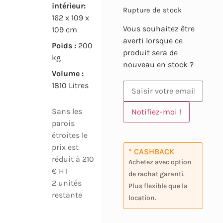
intérieur:
Rupture de stock
162 x 109 x
Vous souhaitez être
109 cm
averti lorsque ce
Poids :
200
produit sera de
kg
nouveau en stock ?
Volume :
1810 Litres
Sans les
Notifiez-moi !
parois
étroites le
prix est
* CASHBACK
réduit à 210
Achetez avec option
€ HT
de rachat garanti.
2 unités
Plus flexible que la
restante
location.