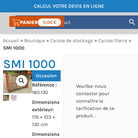
CALCUL VOTRE DEVIS EN LIGNE
COMPTE
0,00
€
Accueil
»
Boutique
»
Caisse de stockage
»
Caisse filaire
»
SMI 1000
SMI 1000
Occasion
Référence :
Veuillez-nous
180.130
contacter pour
connaître la
Dimensions
tarification de ce
extérieur:
produit. .
176 × 103 ×
130 cm
Dimensions