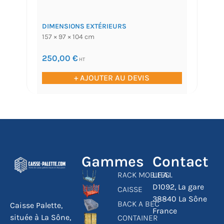
DIMENSIONS EXTÉRIEURS
157 × 97 × 104 cm
250,00
€
HT
+ AJOUTER AU DEVIS
Gammes
Contact
RACK MOBILES
L.F.A.I.
D1092, La gare
CAISSE
38840 La Sône
BACK A BEC
Caisse Palette,
France
située à La Sône,
CONTAINER