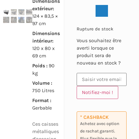
Dimensions
extérieur:
124 × 83,5 ×
97 cm
Rupture de stock
Dimensions
Vous souhaitez être
intérieur:
averti lorsque ce
120 x 80 x
produit sera de
69 cm
nouveau en stock ?
Poids :
90
kg
Volume :
750 Litres
Notifiez-moi !
Format :
Gerbable
* CASHBACK
Ces caisses
Achetez avec option
métalliques
de rachat garanti.
d’occasion
Plus flexible que la