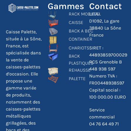
Gammes
Contact
RACK MOBILES
L.F.A.I.
D1092, La gare
CAISSE
38840 La Sône
BACK A BEC
Caisse Palette,
France
située à La Sône,
CONTAINER
France, est
CHARIOTS
SIRET :
spécialisée dans
44893859700029
BACK
la vente de
RCS Grenoble B
PLASTIQUES
caisses-palettes
448 938 597
REHAUSSE
d’occasion. Elle
Numero TVA :
PALETTE
propose une
FR00448938597
gamme variée
Capital social :
de produits,
100 000.00 EURO
notamment des
caisses-palettes
Service
métalliques
commercial
grillagées, des
04 76 64 49 71
bacs et des