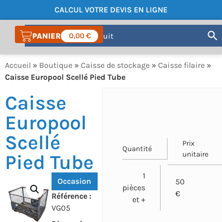
CALCUL VOTRE DEVIS EN LIGNE
COMPTE
0,00
€
Accueil
»
Boutique
»
Caisse de stockage
»
Caisse filaire
»
Caisse Europool Scellé Pied Tube
Caisse
Europool
Scellé
Prix
Quantité
unitaire
Pied Tube
1
Occasion
50
pièces
€
Référence :
et +
VG05