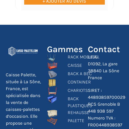
+ AJOUTER AU DEVIS
Gammes
Contact
RACK MOBILES
L.F.A.I.
D1092, La gare
CAISSE
38840 La Sône
BACK A BEC
Caisse Palette,
France
située à La Sône,
CONTAINER
France, est
CHARIOTS
SIRET :
spécialisée dans
44893859700029
BACK
la vente de
RCS Grenoble B
PLASTIQUES
caisses-palettes
448 938 597
REHAUSSE
d’occasion. Elle
Numero TVA :
PALETTE
propose une
FR00448938597