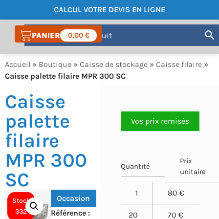
CALCUL VOTRE DEVIS EN LIGNE
COMPTE
0,00
€
Accueil
»
Boutique
»
Caisse de stockage
»
Caisse filaire
»
Caisse palette filaire MPR 300 SC
Caisse
palette
Vos prix remisés
filaire
MPR 300
Prix
Quantité
unitaire
SC
1
80 €
Occasion
Stock
332
Référence :
20
70 €