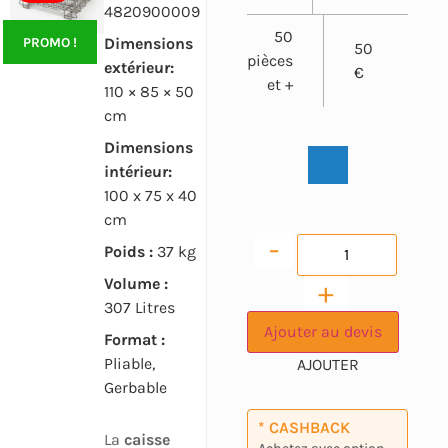
4820900009
50
PROMO !
Dimensions
50
pièces
extérieur:
€
et +
110 × 85 × 50
cm
Dimensions
intérieur:
100 x 75 x 40
cm
-
Poids :
37 kg
Volume :
+
307 Litres
Ajouter au devis
Format :
Pliable,
Gerbable
* CASHBACK
La
caisse