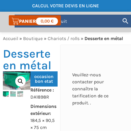
CALCUL VOTRE DEVIS EN LIGNE
COMPTE
0,00
€
Accueil
»
Boutique
»
Chariots / rolls
»
Desserte en métal
Desserte
en métal
Veuillez-nous
occasion
bon etat
contacter pour
connaître la
Référence :
tarification de ce
DA1898R
produit. .
Dimensions
extérieur:
184,5 × 90,5
× 75 cm