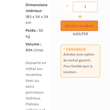
-
Dimensions
intérieur:
+
183 x 54 x 54
cm
Ajouter au devis
Poids :
50
kg
Volume :
* CASHBACK
894 Litres
Achetez avec option
de rachat garanti.
Desserte en
Plus flexible que la
métal sur
location.
roulettes.
Avec ou
sans
panneaux
latéraux.
Plateau
inférieur et