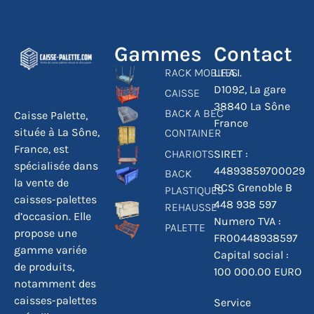
Gammes
Contact
RACK MOBILES
L.F.A.I.
D1092, La gare
CAISSE
38840 La Sône
BACK A BEC
Caisse Palette,
France
située à La Sône,
CONTAINER
France, est
CHARIOTS
SIRET :
spécialisée dans
44893859700029
BACK
la vente de
RCS Grenoble B
PLASTIQUES
caisses-palettes
448 938 597
REHAUSSE
d’occasion. Elle
Numero TVA :
PALETTE
propose une
FR00448938597
gamme variée
Capital social :
de produits,
100 000.00 EURO
notamment des
caisses-palettes
Service