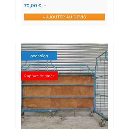
70,00
€
HT
+ AJOUTER AU DEVIS
occasion
Rupture de stock