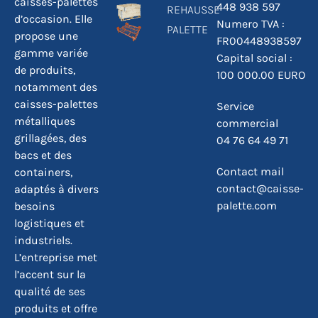
caisses-palettes
448 938 597
REHAUSSE
d’occasion. Elle
Numero TVA :
PALETTE
propose une
FR00448938597
gamme variée
Capital social :
de produits,
100 000.00 EURO
notamment des
caisses-palettes
Service
métalliques
commercial
grillagées, des
04 76 64 49 71
bacs et des
Contact mail
containers,
contact@caisse-
adaptés à divers
palette.com
besoins
logistiques et
industriels.
L’entreprise met
l’accent sur la
qualité de ses
produits et offre