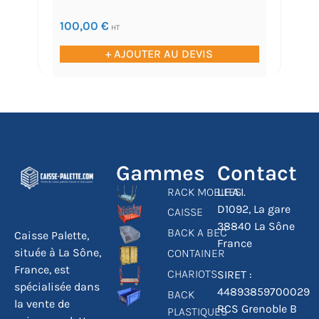
100,00
€
HT
+ AJOUTER AU DEVIS
Gammes
Contact
RACK MOBILES
L.F.A.I.
D1092, La gare
CAISSE
38840 La Sône
BACK A BEC
Caisse Palette,
France
située à La Sône,
CONTAINER
France, est
CHARIOTS
SIRET :
spécialisée dans
44893859700029
BACK
la vente de
RCS Grenoble B
PLASTIQUES