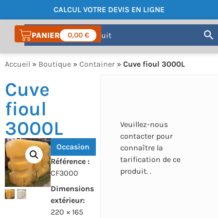
CALCUL VOTRE DEVIS EN LIGNE
COMPTE
0,00
€
Accueil
»
Boutique
»
Container
»
Cuve fioul 3000L
Cuve
fioul
3000L
Veuillez-nous
contacter pour
Occasion
connaître la
tarification de ce
Référence :
produit. .
CF3000
Dimensions
extérieur:
220 × 165