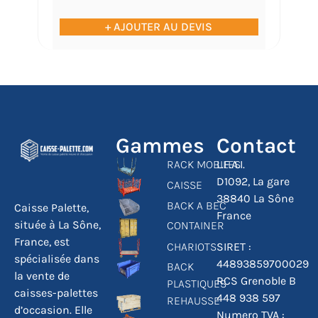
+ AJOUTER AU DEVIS
Gammes
Contact
RACK MOBILES
L.F.A.I.
D1092, La gare
CAISSE
38840 La Sône
BACK A BEC
Caisse Palette,
France
située à La Sône,
CONTAINER
France, est
CHARIOTS
SIRET :
spécialisée dans
44893859700029
BACK
la vente de
RCS Grenoble B
PLASTIQUES
caisses-palettes
448 938 597
REHAUSSE
d’occasion. Elle
Numero TVA :