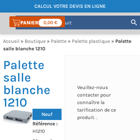
CALCUL VOTRE DEVIS EN LIGNE
COMPTE
0,00
€
Accueil
»
Boutique
»
Palette
»
Palette plastique
»
Palette
salle blanche 1210
Palette
salle
blanche
Veuillez-nous
contacter pour
1210
connaître la
tarification de ce
Neuf
produit. .
Référence :
H1210