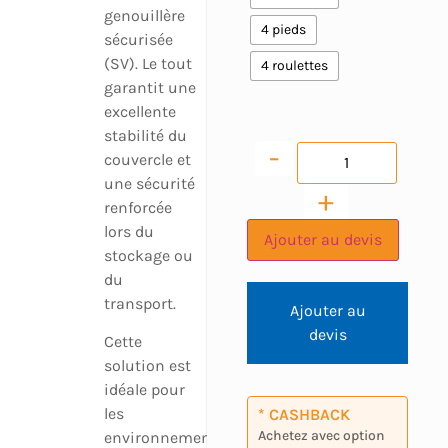
genouillère
4 pieds
sécurisée
(SV). Le tout
4 roulettes
garantit une
excellente
stabilité du
-
couvercle et
une sécurité
+
renforcée
lors du
Ajouter au devis
stockage ou
du
transport.
Ajouter au
devis
Cette
solution est
idéale pour
les
* CASHBACK
Achetez avec option
environnements