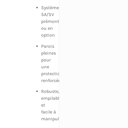
Système
SA/SV
prémonté
ou en
option
Parois
pleines
pour
une
protection
renforcée
Robuste,
empilable
et
facile à
manipuler