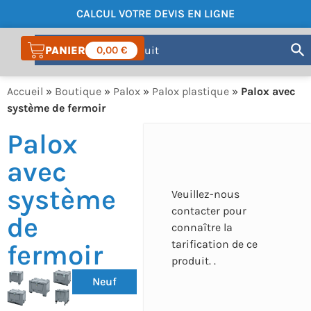
CALCUL VOTRE DEVIS EN LIGNE
COMPTE
0,00
€
Accueil
»
Boutique
»
Palox
»
Palox plastique
»
Palox avec
système de fermoir
Palox
avec
système
Veuillez-nous
contacter pour
de
connaître la
tarification de ce
fermoir
produit. .
Neuf