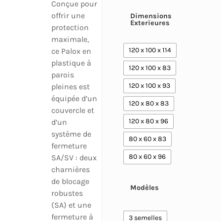
Conçue pour
offrir une
Dimensions
Exterieures
protection
maximale,
120 x 100 x 114
ce Palox en
plastique à
120 x 100 x 83
parois
120 x 100 x 93
pleines est
équipée d’un
120 x 80 x 83
couvercle et
120 x 80 x 96
d’un
système de
80 x 60 x 83
fermeture
80 x 60 x 96
SA/SV : deux
charnières
de blocage
Modèles
robustes
(SA) et une
fermeture à
3 semelles