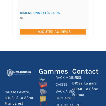
DIMENSIONS EXTÉRIEURS
ND
+ AJOUTER AU DEVIS
Gammes
Contact
RACK MOBILES
L.F.A.I.
D1092, La gare
CAISSE
38840 La Sône
BACK A BEC
Caisse Palette,
France
située à La Sône,
CONTAINER
France, est
CHARIOTS
SIRET :