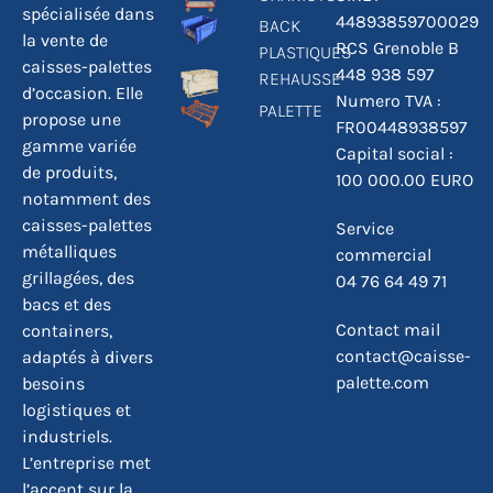
spécialisée dans
44893859700029
BACK
la vente de
RCS Grenoble B
PLASTIQUES
caisses-palettes
448 938 597
REHAUSSE
d’occasion. Elle
Numero TVA :
PALETTE
propose une
FR00448938597
gamme variée
Capital social :
de produits,
100 000.00 EURO
notamment des
caisses-palettes
Service
métalliques
commercial
grillagées, des
04 76 64 49 71
bacs et des
Contact mail
containers,
contact@caisse-
adaptés à divers
palette.com
besoins
logistiques et
industriels.
L’entreprise met
l’accent sur la