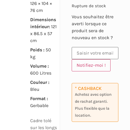
126 × 104 ×
Rupture de stock
76 cm
Vous souhaitez être
Dimensions
averti lorsque ce
intérieur:
121
produit sera de
x 86.5 x 57
nouveau en stock ?
cm
Poids :
50
kg
Notifiez-moi !
Volume :
600 Litres
Couleur :
* CASHBACK
Bleu
Achetez avec option
Format :
de rachat garanti.
Gerbable
Plus flexible que la
location.
Cadre tolé
sur les longs