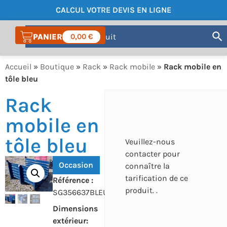
CALCUL VOTRE DEVIS EN LIGNE
COMPTE
0,00
€
Accueil
»
Boutique
»
Rack
»
Rack mobile
»
Rack mobile en
tôle bleu
Rack
mobile en
tôle bleu
Veuillez-nous
contacter pour
Occasion
connaître la
tarification de ce
Référence :
produit. .
SG356637BLEU
Dimensions
extérieur: