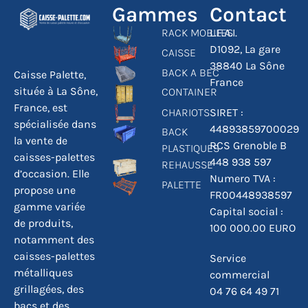
Gammes
Contact
RACK MOBILES
L.F.A.I.
D1092, La gare
CAISSE
38840 La Sône
BACK A BEC
Caisse Palette,
France
située à La Sône,
CONTAINER
France, est
CHARIOTS
SIRET :
spécialisée dans
44893859700029
BACK
la vente de
RCS Grenoble B
PLASTIQUES
caisses-palettes
448 938 597
REHAUSSE
d’occasion. Elle
Numero TVA :
PALETTE
propose une
FR00448938597
gamme variée
Capital social :
de produits,
100 000.00 EURO
notamment des
caisses-palettes
Service
métalliques
commercial
grillagées, des
04 76 64 49 71
bacs et des