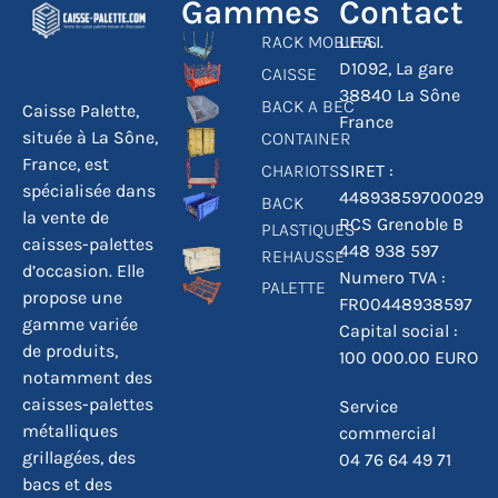
Gammes
Contact
RACK MOBILES
L.F.A.I.
D1092, La gare
CAISSE
38840 La Sône
BACK A BEC
Caisse Palette,
France
située à La Sône,
CONTAINER
France, est
CHARIOTS
SIRET :
spécialisée dans
44893859700029
BACK
la vente de
RCS Grenoble B
PLASTIQUES
caisses-palettes
448 938 597
REHAUSSE
d’occasion. Elle
Numero TVA :
PALETTE
propose une
FR00448938597
gamme variée
Capital social :
de produits,
100 000.00 EURO
notamment des
caisses-palettes
Service
métalliques
commercial
grillagées, des
04 76 64 49 71
bacs et des