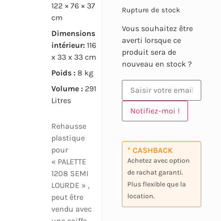
122 × 76 × 37
Rupture de stock
cm
Vous souhaitez être
Dimensions
averti lorsque ce
intérieur:
116
produit sera de
x 33 x 33 cm
nouveau en stock ?
Poids :
8 kg
Volume :
291
Litres
Notifiez-moi !
Rehausse
plastique
pour
* CASHBACK
Achetez avec option
« PALETTE
de rachat garanti.
1208 SEMI
Plus flexible que la
LOURDE » ,
location.
peut être
vendu avec
une coiffe.