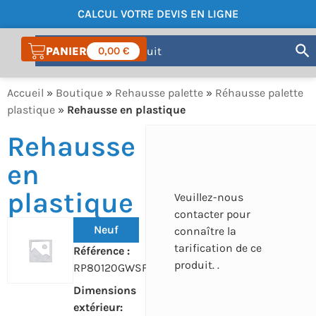
CALCUL VOTRE DEVIS EN LIGNE
COMPTE
0,00
€
Accueil
»
Boutique
»
Rehausse palette
»
Réhausse palette
plastique
»
Rehausse en plastique
Rehausse
en
plastique
Veuillez-nous
contacter pour
Neuf
connaître la
tarification de ce
Référence :
produit. .
RP80120GWSF
Dimensions
extérieur: