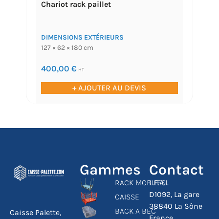
Chariot rack paillet
DIMENSIONS EXTÉRIEURS
127 × 62 × 180 cm
400,00
€
HT
+ AJOUTER AU DEVIS
Gammes
Contact
RACK MOBILES
L.F.A.I.
D1092, La gare
CAISSE
38840 La Sône
BACK A BEC
Caisse Palette,
France