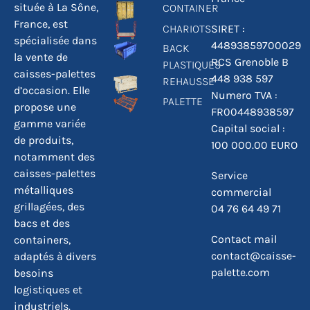
située à La Sône,
CONTAINER
France, est
CHARIOTS
SIRET :
spécialisée dans
44893859700029
BACK
la vente de
RCS Grenoble B
PLASTIQUES
caisses-palettes
448 938 597
REHAUSSE
d’occasion. Elle
Numero TVA :
PALETTE
propose une
FR00448938597
gamme variée
Capital social :
de produits,
100 000.00 EURO
notamment des
caisses-palettes
Service
métalliques
commercial
grillagées, des
04 76 64 49 71
bacs et des
Contact mail
containers,
contact@caisse-
adaptés à divers
palette.com
besoins
logistiques et
industriels.